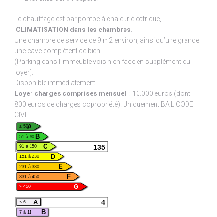
Le chauffage est par pompe à chaleur électrique,
CLIMATISATION dans les chambres
.
Une chambre de service de 9 m2 environ, ainsi qu’une grande
une cave complètent ce bien.
(Parking dans l’immeuble voisin en face en supplément du
loyer).
Disponible immédiatement
Loyer charges comprises mensuel
: 10.000 euros (dont
800 euros de charges copropriété). Uniquement BAIL CODE
CIVIL
A
≤ 50
B
51 à 90
135
C
91 à 150
D
151 à 230
E
231 à 330
F
331 à 450
G
> 450
4
A
≤ 6
B
7 à 11