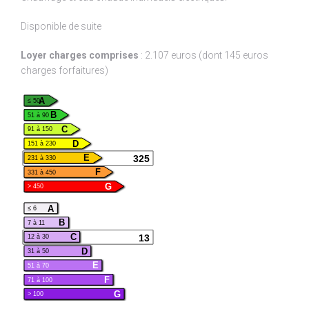
Disponible de suite
Loyer charges comprises
: 2.107 euros (dont 145 euros
charges forfaitures)
A
≤ 50
B
51 à 90
C
91 à 150
D
151 à 230
325
E
231 à 330
F
331 à 450
G
> 450
A
≤ 6
B
7 à 11
13
C
12 à 30
D
31 à 50
E
51 à 70
F
71 à 100
G
> 100