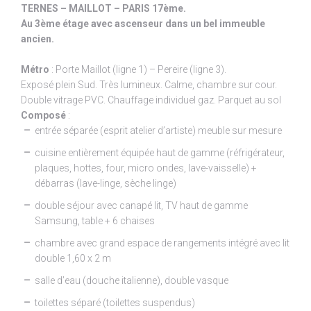
TERNES – MAILLOT – PARIS 17ème.
Au 3ème étage avec ascenseur dans un bel immeuble
ancien.
Métro
: Porte Maillot (ligne 1) – Pereire (ligne 3).
Exposé plein Sud. Très lumineux. Calme, chambre sur cour.
Double vitrage PVC. Chauffage individuel gaz. Parquet au sol
Composé
:
entrée séparée (esprit atelier d’artiste) meuble sur mesure
cuisine entièrement équipée haut de gamme (réfrigérateur,
plaques, hottes, four, micro ondes, lave-vaisselle) +
débarras (lave-linge, sèche linge)
double séjour avec canapé lit, TV haut de gamme
Samsung, table + 6 chaises
chambre avec grand espace de rangements intégré avec lit
double 1,60 x 2 m
salle d’eau (douche italienne), double vasque
toilettes séparé (toilettes suspendus)