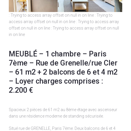
: Trying to access array offset on null in
on line
: Trying to
access array offset on null in
on line
: Trying to access array
offset on null in
on line
: Trying to access array offset on null
in
on line
MEUBLÉ – 1 chambre – Paris
7ème – Rue de Grenelle/rue Cler
– 61 m2 + 2 balcons de 6 et 4 m2
– Loyer charges comprises :
2.200 €
Spacieux 2 pièces de 61 m2 au 8ème étage avec ascenseur
dans une résidence moderne de standing sécurisée.
Situé rue de GRENELLE, Paris 7ème. Deux balcons de 6 et 4