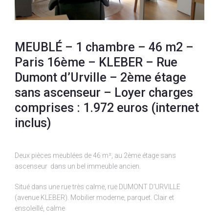
MEUBLÉ – 1 chambre – 46 m2 –
Paris 16ème – KLEBER – Rue
Dumont d’Urville – 2ème étage
sans ascenseur – Loyer charges
comprises : 1.972 euros (internet
inclus)
Deux pièces meublées de 46 m², au 2ème étage sans
ascenseur dans un bel immeuble ancien.
Situé dans une rue très calme, rue DUMONT D’URVILLE
(avenue KLEBER). Mobilier moderne, parquet. Clair et
ensoleillé, calme