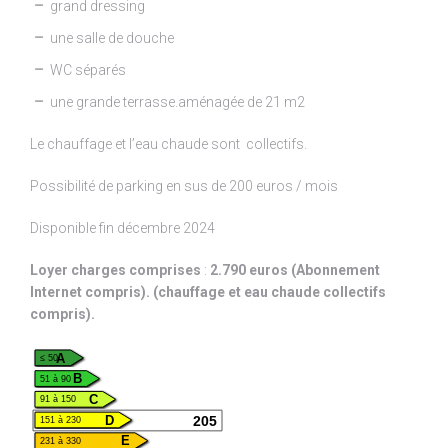
grand dressing
une salle de douche
WC séparés
une grande terrasse.aménagée de 21 m2
Le chauffage et l’eau chaude sont collectifs.
Possibilité de parking en sus de 200 euros / mois
Disponible fin décembre 2024
Loyer charges comprises
:
2.790 euros (Abonnement
Internet compris). (chauffage et eau chaude collectifs
compris).
A
≤ 50
B
51 à 90
C
91 à 150
205
D
151 à 230
E
231 à 330