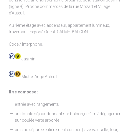
dans le 16e arrondissement à proximité de la station Jasmin
(ligne 9). Proche commerces de la rue Mozart et Village
d’Auteuil.
Au 4ème étage avec ascenseur, appartement lumineux,
traversant. Exposé Ouest. CALME. BALCON.
Code / Interphone.
Jasmin
Michel Ange Auteuil
Il se compose :
entrée avec rangements
un double séjour donnant sur balcon,de 4 m2 dégagement
sur coulée verte arborée
cuisine séparée entièrement équipée (lave-vaisselle, four,