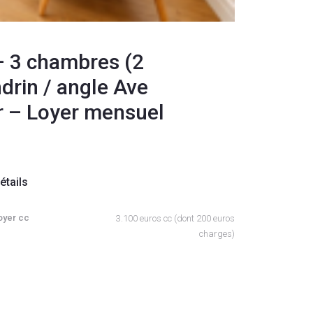
– 3 chambres (2
drin / angle Ave
r – Loyer mensuel
étails
oyer cc
3.100 euros cc (dont 200 euros
charges)