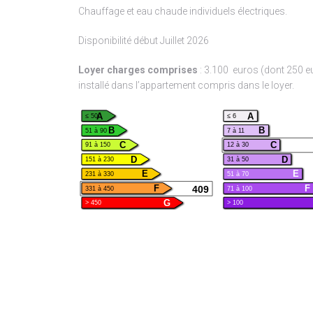
Chauffage et eau chaude individuels électriques.
Disponibilité début Juillet 2026
Loyer charges
comprises
: 3.100 euros (dont 250 e
installé dans l’appartement compris dans le loyer.
A
A
≤ 50
≤ 6
B
B
51 à 90
7 à 11
C
C
91 à 150
12 à 30
D
D
151 à 230
31 à 50
E
E
231 à 330
51 à 70
409
F
F
331 à 450
71 à 100
G
> 450
> 100