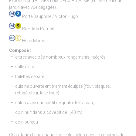
Exposés sud – TRES LUMINEUX – CALME (entièrement sur
jardin avec vue dégagée).
Porte Dauphine / Victor Hugo
Rue de la Pompe
Henri Martin
Composé :
entrée avec très nombreux rangements intégrés
salle d’eau
toilettes séparé
cuisine ouverte entièrement équipée (four, plaques,
réfrigérateur, lave-linge)
salon avec canapé lit de qualité télévision,
coin nuit dans alcôve (lit de 1,40 m)
coin bureau
Chauffage et eau chaude collectif inclus dans les charges de