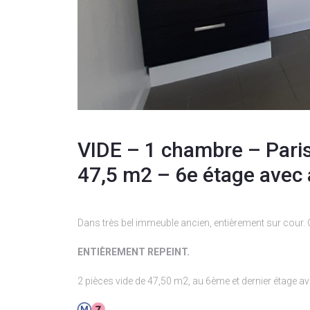
VIDE – 1 chambre – Pari
47,5 m2 – 6e étage avec 
Dans très bel immeuble ancien, entièrement sur cour.
ENTIÈREMENT REPEINT.
2 pièces vide de 47,50 m2, au 6ème et dernier étage a