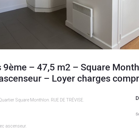
s 9ème – 47,5 m2 – Square Montho
ascenseur – Loyer charges compri
D
 Quartier Square Monthlon. RUE DE TRÉVISE.
S
vec ascenseur.