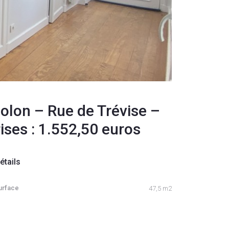
lon – Rue de Trévise –
ses : 1.552,50 euros
étails
urface
47,5 m2