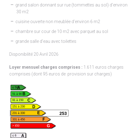
grand salon donnant sur rue (tommettes au sol) d’environ
30 m2
cuisine ouverte non meublée d’environ 6 m2
chambre sur cour de 10 m2 avec parquet au sol
grande salle d’eau avec toilettes
Disponibilité 20 Avril 2026
Loyer mensuel charges comprises :
1.611 euros charges
comprises (dont 95 euros de provision sur charges)
A
≤ 50
B
51 à 90
C
91 à 150
D
151 à 230
253
E
231 à 330
F
331 à 450
G
> 450
A
≤ 6