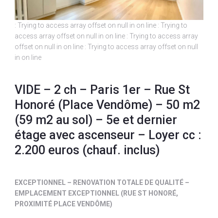
: Trying to access array offset on null in
on line
: Trying to
access array offset on null in
on line
: Trying to access array
offset on null in
on line
: Trying to access array offset on null
in
on line
VIDE – 2 ch – Paris 1er – Rue St
Honoré (Place Vendôme) – 50 m2
(59 m2 au sol) – 5e et dernier
étage avec ascenseur – Loyer cc :
2.200 euros (chauf. inclus)
EXCEPTIONNEL – RENOVATION TOTALE DE QUALITÉ –
EMPLACEMENT EXCEPTIONNEL (RUE ST HONORÉ,
PROXIMITÉ PLACE VENDÔME)