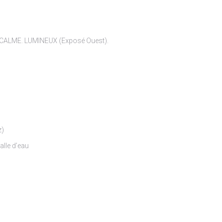
. CALME. LUMINEUX (Exposé Ouest).
z)
lle d’eau