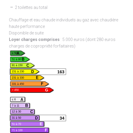
2 toilettes au total
Chauffage et eau chaude individuels au gaz avec chaudière
haute performance
Disponible de suite
Loyer charges comprises
: 5.000 euros (dont 280 euros
charges de copropriété forfaitaires)
A
≤ 50
B
51 à 90
C
91 à 150
163
D
151 à 230
E
231 à 330
F
331 à 450
G
> 450
A
≤ 6
B
7 à 11
C
12 à 30
34
D
31 à 50
E
51 à 70
F
71 à 100