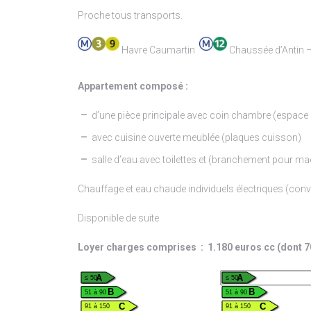
Proche tous transports.
Havre Caumartin
Chaussée d’Antin –
Appartement composé :
d’une pièce principale avec coin chambre (espace su
avec cuisine ouverte meublée (plaques cuisson)
salle d’eau avec toilettes et (branchement pour mach
Chauffage et eau chaude individuels électriques (con
Disponible de suite
Loyer charges comprises : 1.180 euros cc (dont 7
A
A
≤ 50
≤ 50
B
B
51 à 90
51 à 90
C
C
91 à 150
91 à 150