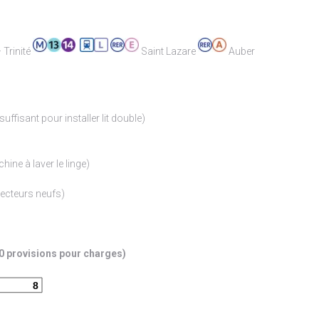
 Trinité
Saint Lazare
Auber
ffisant pour installer lit double)
ine à laver le linge)
vecteurs neufs)
0 provisions pour charges)
8