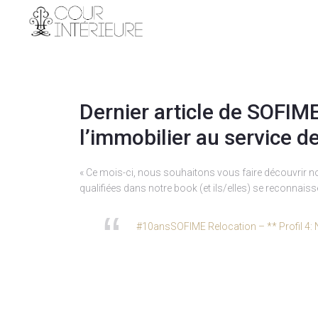
Dernier article de SOFIME
l’immobilier au service de
« Ce mois-ci, nous souhaitons vous faire découvrir not
qualifiées dans notre book (et ils/elles) se reconnaisse
#10ansSOFIME Relocation – ** Profil 4: Na