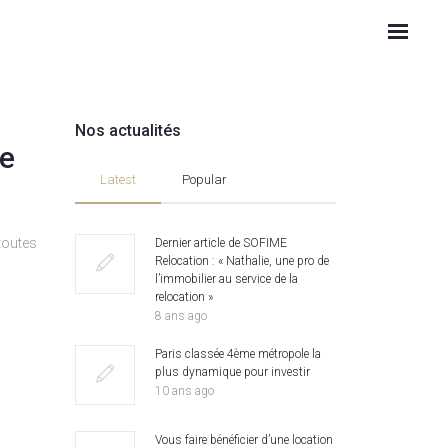
Nos actualités
de
A
Latest
Popular
O
A
 toutes
Dernier article de SOFIME
M
Relocation : « Nathalie, une pro de
C
l’immobilier au service de la
relocation »
H
8 ans ago
Paris classée 4ème métropole la
plus dynamique pour investir
10 ans ago
Vous faire bénéficier d’une location