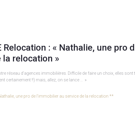
 Relocation : « Nathalie, une pro 
 la relocation »
re réseau d’agences immobilières. Difficile de faire un choix, elles sont
nt certainement !!) mais, allez, on se lance … »
thalie, une pro de l’immobilier au service de la relocation **